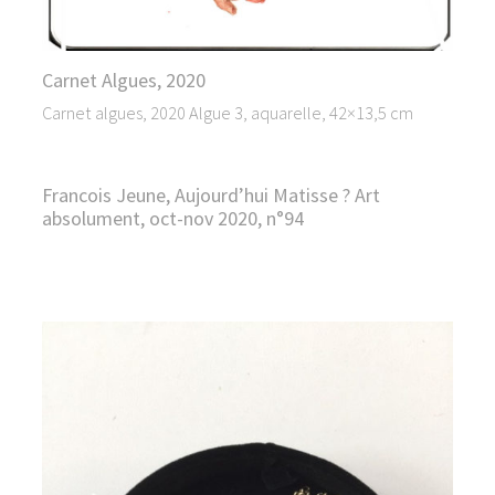
Carnet Algues, 2020
Carnet algues, 2020 Algue 3, aquarelle, 42×13,5 cm
Francois Jeune, Aujourd’hui Matisse ? Art
absolument, oct-nov 2020, n°94