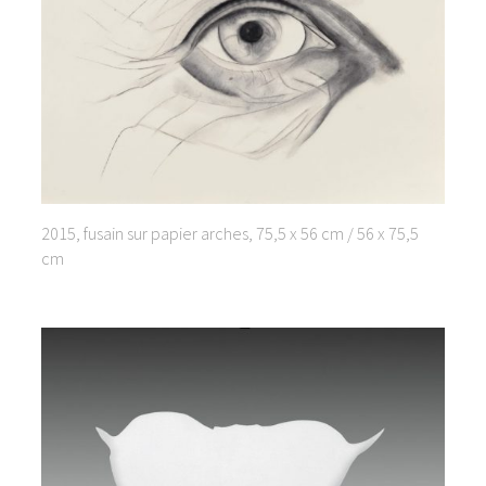
2015, fusain sur papier arches, 75,5 x 56 cm / 56 x 75,5
cm