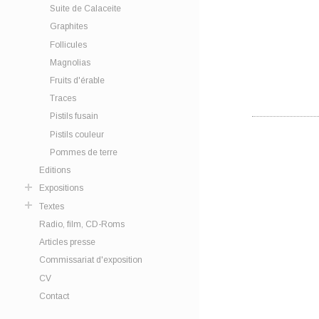
Suite de Calaceite
Graphites
Follicules
Magnolias
Fruits d'érable
Traces
Pistils fusain
Pistils couleur
Pommes de terre
Editions
Expositions
Textes
Radio, film, CD-Roms
Articles presse
Commissariat d'exposition
CV
Contact