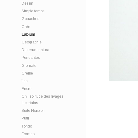
Dessin
Simple temps
Gouaches
Orée
Labium
Géographie
De rerum natura
Pendantes
Giornate
Oreille
Îles
Encre
Oh ! solitude des rivages
incertains
Suite Horizon
Putti
Tondo
Formes