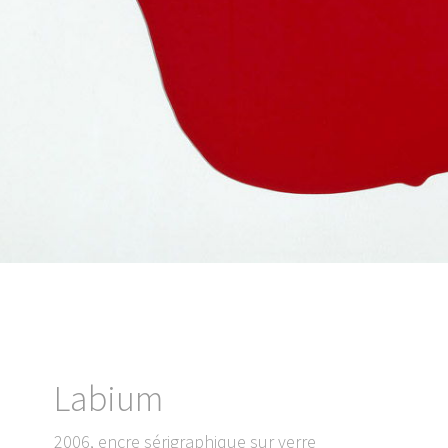
Labium
2006, encre sérigraphique sur verre