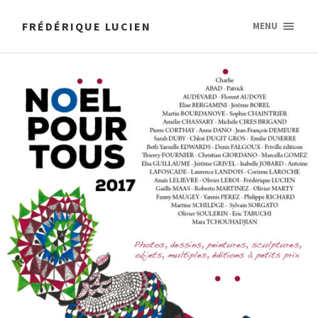
FRÉDÉRIQUE LUCIEN
MENU