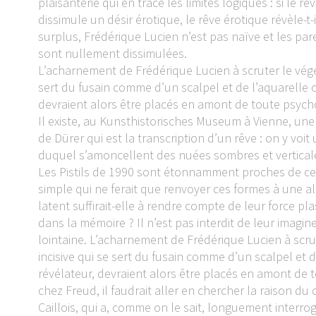
plaisanterie qui en trace les limites logiques : si le 
dissimule un désir érotique, le rêve érotique révèle-t-i
surplus, Frédérique Lucien n’est pas naïve et les par
sont nullement dissimulées.
L’acharnement de Frédérique Lucien à scruter le végéta
sert du fusain comme d’un scalpel et de l’aquarelle
devraient alors être placés en amont de toute psych
Il existe, au Kunsthistorisches Museum à Vienne, une 
de Dürer qui est la transcription d’un rêve : on y voi
duquel s’amoncellent des nuées sombres et verticale
Les Pistils de 1990 sont étonnamment proches de ce
simple qui ne ferait que renvoyer ces formes à une al
latent suffirait-elle à rendre compte de leur force pl
dans la mémoire ? Il n’est pas interdit de leur imagi
lointaine. L’acharnement de Frédérique Lucien à scrut
incisive qui se sert du fusain comme d’un scalpel et
révélateur, devraient alors être placés en amont de 
chez Freud, il faudrait aller en chercher la raison du
Caillois, qui a, comme on le sait, longuement interr