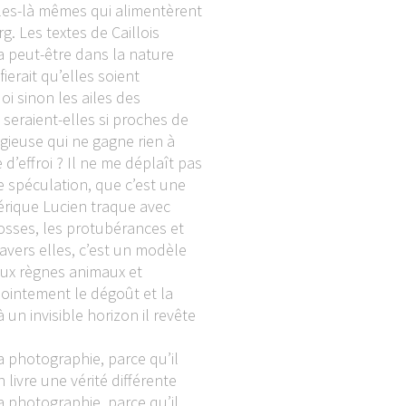
lles-là mêmes qui alimentèrent
rg. Les textes de Caillois
 a peut-être dans la nature
ierait qu’elles soient
oi sinon les ailes des
seraient-elles si proches de
gieuse qui ne gagne rien à
’effroi ? Il ne me déplaît pas
e spéculation, que c’est une
érique Lucien traque avec
osses, les protubérances et
ravers elles, c’est un modèle
aux règnes animaux et
ointement le dégoût et la
 un invisible horizon il revête
a photographie, parce qu’il
 livre une vérité différente
a photographie, parce qu’il