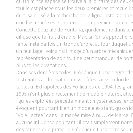
qu’un mince espace se trouve à la jointure des deux
feuille est placée sous les deux premières et recueille
du fusain usé à la recherche de la ligne juste. Ce que 
une fois retirée est surprenant : au premier abord c
Concetto Spaziale de Fontana, qui demeure dans le 
diffuse que le fruit d’érable. Mais si l’on s’approche, 
fente imite parfois un tronc d’arbre, autour duquel 
un feuillage : voir ainsi l’image d’un arbre mécaniq
représentation de son fruit ne peut manquer de porte
plus folles divagations.
Dans ses dernières toiles, Frédérique Lucien agrandi
restreintes au format du dessin (c’est aussi celui de 
tableau. Extrapolées des Follicules de 1994, les gr
1995 n’ont plus directement de modèle naturel, ell
figures explorées précédemment : mystérieuses, enco
évoquent pourtant bien un modèle existant, qu’on id
“Voie Lactée” dans La mariée mise à nu… de Marc
aucune influence pourtant : il était simplement norm
des formes que pratique Frédérique Lucien croise un 