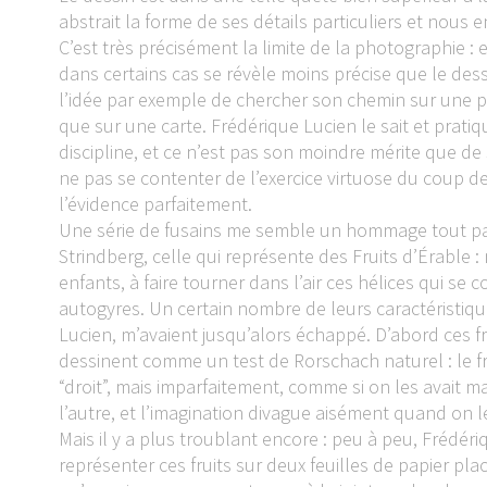
abstrait la forme de ses détails particuliers et nous en
C’est très précisément la limite de la photographie : el
dans certains cas se révèle moins précise que le dessi
l’idée par exemple de chercher son chemin sur une 
que sur une carte. Frédérique Lucien le sait et prat
discipline, et ce n’est pas son moindre mérite que de 
ne pas se contenter de l’exercice virtuose du coup de
l’évidence parfaitement.
Une série de fusains me semble un hommage tout parti
Strindberg, celle qui représente des Fruits d’Érable 
enfants, à faire tourner dans l’air ces hélices qui s
autogyres. Un certain nombre de leurs caractéristiqu
Lucien, m’avaient jusqu’alors échappé. D’abord ces fr
dessinent comme un test de Rorschach naturel : le fru
“droit”, mais imparfaitement, comme si on les avait m
l’autre, et l’imagination divague aisément quand on
Mais il y a plus troublant encore : peu à peu, Frédéri
représenter ces fruits sur deux feuilles de papier pla