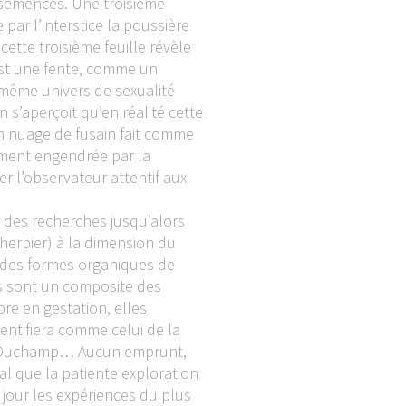
 semences. Une troisième
 par l’interstice la poussière
cette troisième feuille révèle
’est une fente, comme un
même univers de sexualité
on s’aperçoit qu’en réalité cette
un nuage de fusain fait comme
uement engendrée par la
r l’observateur attentif aux
t des recherches jusqu’alors
l’herbier) à la dimension du
andes formes organiques de
es sont un composite des
re en gestation, elles
entifiera comme celui de la
el Duchamp… Aucun emprunt,
al que la patiente exploration
jour les expériences du plus