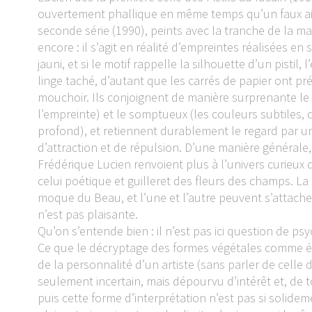
ouvertement phallique en même temps qu’un faux air
seconde série (1990), peints avec la tranche de la m
encore : il s’agit en réalité d’empreintes réalisées en 
jauni, et si le motif rappelle la silhouette d’un pistil
linge taché, d’autant que les carrés de papier ont p
mouchoir. Ils conjoignent de manière surprenante le s
l’empreinte) et le somptueux (les couleurs subtiles,
profond), et retiennent durablement le regard par u
d’attraction et de répulsion. D’une manière générale
Frédérique Lucien renvoient plus à l’univers curieux 
celui poétique et guilleret des fleurs des champs. La
moque du Beau, et l’une et l’autre peuvent s’attache
n’est pas plaisante.
Qu’on s’entende bien : il n’est pas ici question de p
Ce que le décryptage des formes végétales comme év
de la personnalité d’un artiste (sans parler de cel
seulement incertain, mais dépourvu d’intérêt et, de 
puis cette forme d’interprétation n’est pas si solidem