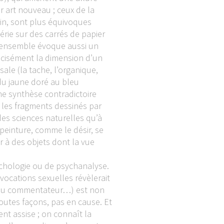
 art nouveau ; ceux de la
ain, sont plus équivoques
série sur des carrés de papier
, l’ensemble évoque aussi un
récisément la dimension d’un
ale (la tache, l’organique,
 du jaune doré au bleu
ne synthèse contradictoire
, les fragments dessinés par
des sciences naturelles qu’à
 peinture, comme le désir, se
r à des objets dont la vue
sychologie ou de psychanalyse.
ocations sexuelles révèlerait
le du commentateur…) est non
toutes façons, pas en cause. Et
ent assise ; on connaît la