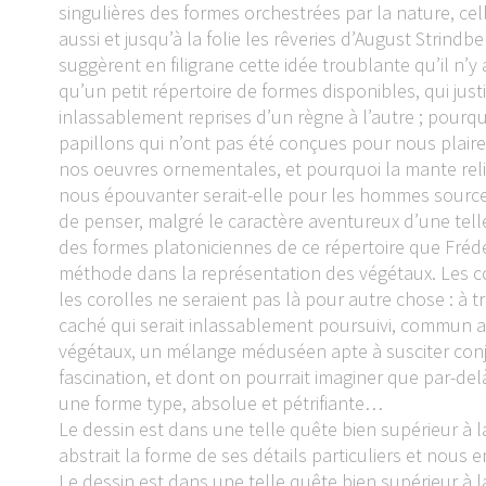
singulières des formes orchestrées par la nature, ce
aussi et jusqu’à la folie les rêveries d’August Strindbe
suggèrent en filigrane cette idée troublante qu’il n’y
qu’un petit répertoire de formes disponibles, qui justif
inlassablement reprises d’un règne à l’autre ; pourqu
papillons qui n’ont pas été conçues pour nous plaire 
nos oeuvres ornementales, et pourquoi la mante reli
nous épouvanter serait-elle pour les hommes source d
de penser, malgré le caractère aventureux d’une tell
des formes platoniciennes de ce répertoire que Fréd
méthode dans la représentation des végétaux. Les c
les corolles ne seraient pas là pour autre chose : à t
caché qui serait inlassablement poursuivi, commun 
végétaux, un mélange méduséen apte à susciter conj
fascination, et dont on pourrait imaginer que par-delà
une forme type, absolue et pétrifiante…
Le dessin est dans une telle quête bien supérieur à l
abstrait la forme de ses détails particuliers et nous en
Le dessin est dans une telle quête bien supérieur à l