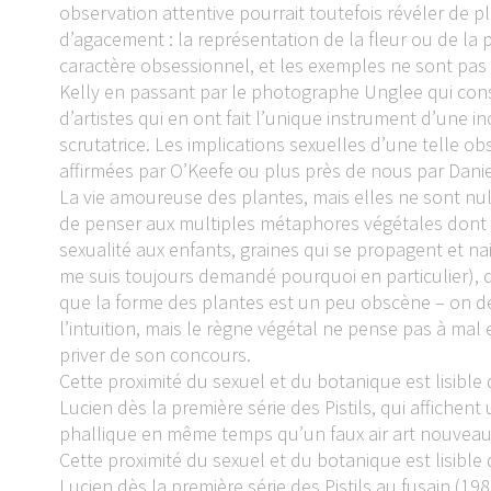
observation attentive pourrait toutefois révéler de p
d’agacement : la représentation de la fleur ou de la p
caractère obsessionnel, et les exemples ne sont pas 
Kelly en passant par le photographe Unglee qui consa
d’artistes qui en ont fait l’unique instrument d’une 
scrutatrice. Les implications sexuelles d’une telle o
affirmées par O’Keefe ou plus près de nous par Dani
La vie amoureuse des plantes, mais elles ne sont null
de penser aux multiples métaphores végétales dont 
sexualité aux enfants, graines qui se propagent et na
me suis toujours demandé pourquoi en particulier), 
que la forme des plantes est un peu obscène – on de
l’intuition, mais le règne végétal ne pense pas à mal e
priver de son concours.
Cette proximité du sexuel et du botanique est lisible 
Lucien dès la première série des Pistils, qui affichen
phallique en même temps qu’un faux air art nouvea
Cette proximité du sexuel et du botanique est lisible 
Lucien dès la première série des Pistils au fusain (198