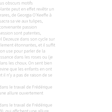
lus obscurs motifs
lante peut en effet revêtir un
rares, de Georgia O’Keeffe à
cra sa vie aux tulipes,
inconvenante passion
bsession sont patentes,
el Dezeuze dans son cycle sur
ement étonnantes, et il suffit
on use pour parler de la
issance dans les roses ou (je
dans les choux. On sent bien
vine que les enfants en ont
t il n’y a pas de raison de se
dans le travail de Frédérique
t une allure ouvertement
u
dans le travail de Frédérique
9), qui affichent une allure