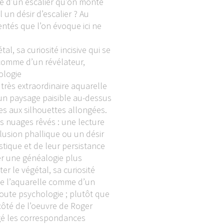
rêve d’un escalier qu’on monte
l un désir d’escalier ? Au
entés que l’on évoque ici ne
l, sa curiosité incisive qui se
 comme d’un révélateur,
ologie
très extraordinaire aquarelle
t un paysage paisible au-dessus
s aux silhouettes allongées.
s nuages rêvés : une lecture
lusion phallique ou un désir
astique et de leur persistance
ner une généalogie plus
er le végétal, sa curiosité
 de l’aquarelle comme d’un
toute psychologie ; plutôt que
 côté de l’oeuvre de Roger
ogé les correspondances