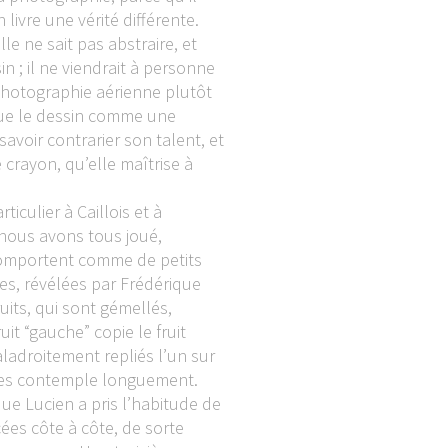
 livre une vérité différente.
le ne sait pas abstraire, et
n ; il ne viendrait à personne
photographie aérienne plutôt
ique le dessin comme une
savoir contrarier son talent, et
 crayon, qu’elle maîtrise à
culier à Caillois et à
: nous avons tous joué,
e comportent comme de petits
es, révélées par Frédérique
uits, qui sont gémellés,
it “gauche” copie le fruit
aladroitement repliés l’un sur
 les contemple longuement.
que Lucien a pris l’habitude de
cées côte à côte, de sorte