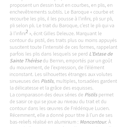
proposent un dessin tout en courbes, en plis, en
enchevêtrements subtils. Le Baroque « courbe et
recourbe les plis, il les pousse à l’infini, pli sur pli,
pli selon pli. Le trait du Baroque, c’est le pli qui va
2
à l’infini
», écrit Gilles Deleuze. Marquant le
contour du pistil, des traits plus ou moins appuyés
suscitent toute l’intensité de ces formes, rappelant
parfois les plis dans lesquels se perd
L’Extase de
Sainte Thérèse
du Bernin, emportés par un goût
du mouvement, de l’expression, de l’élément
inconstant. Les silhouettes étranges aux volutes
sinueuses des
Pistils
, multiples, torsadées gardent
la délicatesse et la grâce des esquisses.
La comparaison des deux séries de
Pistils
permet
de saisir ce qui se joue au niveau du trait et du
contour dans les œuvres de Frédérique Lucien.
Récemment, elle a donné pour titre à l’un de ses
bas-reliefs réalisé en aluminium :
Moncontour
. À