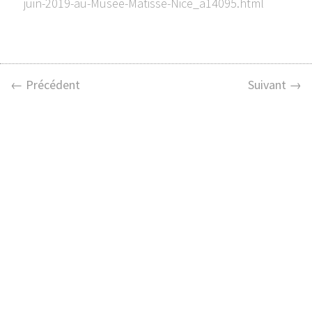
juin-2019-au-Musee-Matisse-Nice_a14095.html
← Précédent
Suivant →