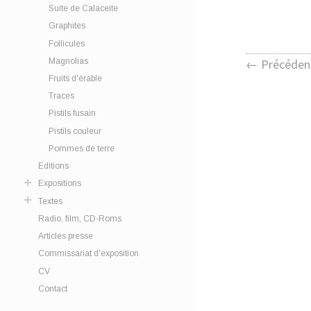
Suite de Calaceite
Graphites
Follicules
Magnolias
← Précéden
Fruits d'érable
Traces
Pistils fusain
Pistils couleur
Pommes de terre
Editions
Expositions
Textes
Radio, film, CD-Roms
Articles presse
Commissariat d'exposition
CV
Contact