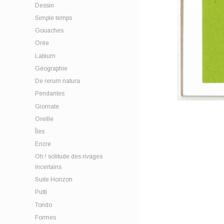
Dessin
Simple temps
Gouaches
Orée
Labium
Géographie
De rerum natura
Pendantes
Giornate
Oreille
Îles
Encre
Oh ! solitude des rivages
incertains
Suite Horizon
Putti
Tondo
Formes