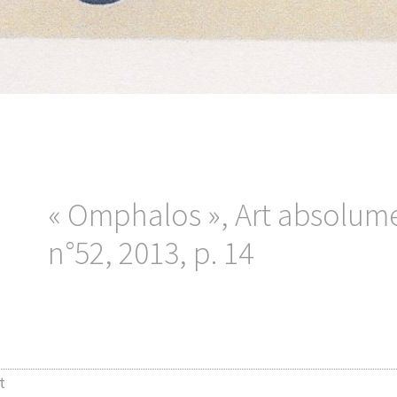
« Omphalos », Art absolume
n°52, 2013, p. 14
t