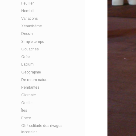
Feuiller
Nombril
Variations
Xéranthème
Dessin
Simple temps
Gouaches
Orée
Labium
Géographie
De rerum natura
Pendantes
Giornate
Oreille
Îles
Encre
Oh ! solitude des rivages
incertains