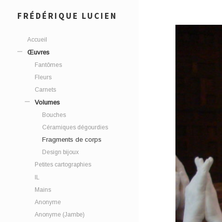
FRÉDÉRIQUE LUCIEN
Accueil
Œuvres
Fantômes
Fleurs
Carnets
Volumes
Bouches
Céramiques dégourdies
Fragments de corps
Design bijoux
Petites cartographies
IL
Mains
Anonyme
Anonyme (Jambe)