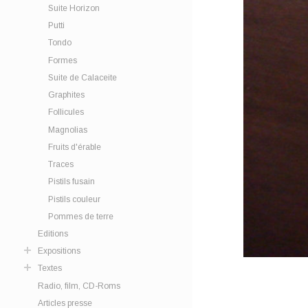
Suite Horizon
Putti
Tondo
Formes
Suite de Calaceite
Graphites
Follicules
Magnolias
Fruits d'érable
Traces
Pistils fusain
Pistils couleur
Pommes de terre
Editions
Expositions
Textes
Radio, film, CD-Roms
Articles presse