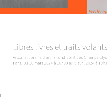
Libres livres et traits volant
Artcurial librairie d’art , 7 rond point des Champs-E
Paris, Du 16 mars 2024 à 16h00 au 5 avril 2024 à 18h
t