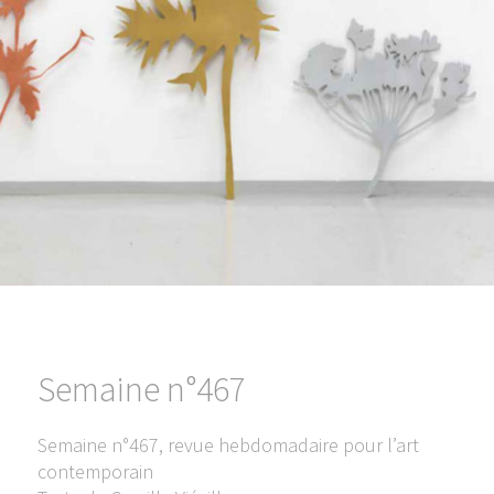
Semaine n°467
Semaine n°467, revue hebdomadaire pour l’art
contemporain