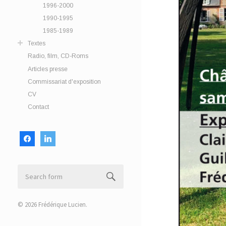
1996-2000
1990-1995
1985-1989
Textes
Radio, film, CD-Roms
Articles presse
Commissariat d'exposition
CV
Contact
facebook
linkedin
© 2026
Frédérique Lucien
.