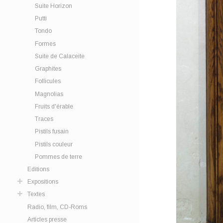
Suite Horizon
Putti
Tondo
Formes
Suite de Calaceite
Graphites
Follicules
Magnolias
Fruits d'érable
Traces
Pistils fusain
Pistils couleur
Pommes de terre
Editions
Expositions
Textes
Radio, film, CD-Roms
Articles presse