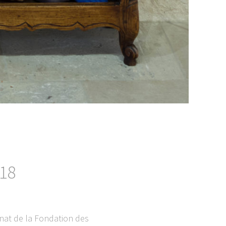
018
énat de la Fondation des