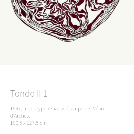
Tondo II 1
1997, monotype réhaussé sur papier Vélin
d’Arches,
160,5 x 127,5 cm