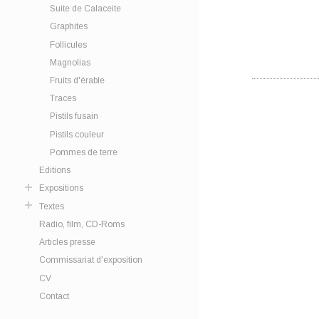
Suite de Calaceite
Graphites
Follicules
Magnolias
Fruits d'érable
Traces
Pistils fusain
Pistils couleur
Pommes de terre
Editions
Expositions
Textes
Radio, film, CD-Roms
Articles presse
Commissariat d'exposition
CV
Contact