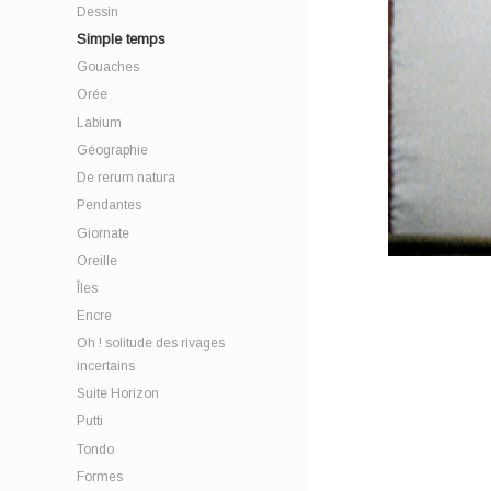
Dessin
Simple temps
Gouaches
Orée
Labium
Géographie
De rerum natura
Pendantes
Giornate
Oreille
Îles
Encre
Oh ! solitude des rivages
incertains
Suite Horizon
Putti
Tondo
Formes