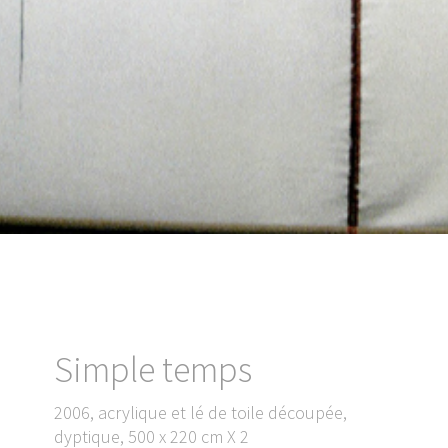
Simple temps
2006, acrylique et lé de toile découpée,
dyptique, 500 x 220 cm X 2