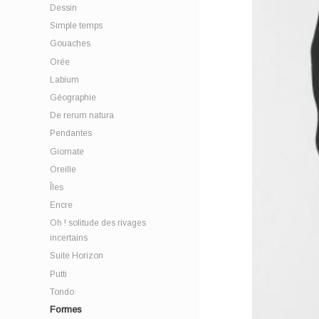
Dessin
Simple temps
Gouaches
Orée
Labium
Géographie
De rerum natura
Pendantes
Giornate
Oreille
Îles
Encre
Oh ! solitude des rivages
incertains
Suite Horizon
Putti
Tondo
Formes