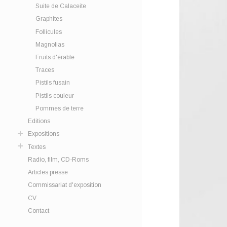
Suite de Calaceite
Graphites
Follicules
Magnolias
Fruits d'érable
Traces
Pistils fusain
Pistils couleur
Pommes de terre
Editions
Expositions
Textes
Radio, film, CD-Roms
Articles presse
Commissariat d'exposition
CV
Contact