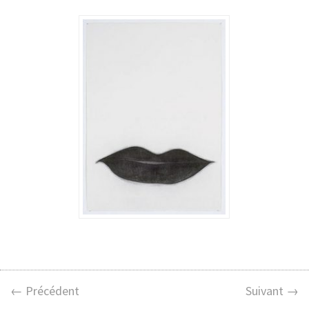
← Précédent
Suivant →